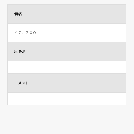
価格
￥７，７００
出身地
コメント