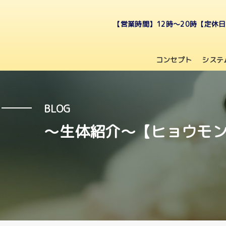
【営業時間】12時～20時【定休
コンセプト
システ
BLOG
〜生体紹介〜【ヒョウモン